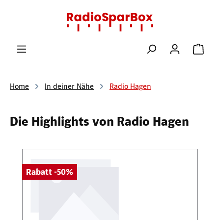
Zum Hauptinhalt springen
Ware
Home
In deiner Nähe
Radio Hagen
Die Highlights von Radio Hagen
Produktgalerie überspringen
Rabatt -50%