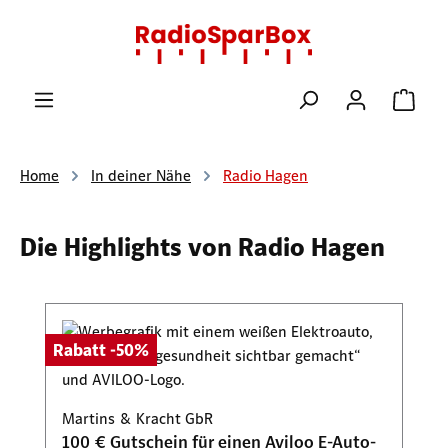
Zum Hauptinhalt springen
Ware
Home
In deiner Nähe
Radio Hagen
Die Highlights von Radio Hagen
Produktgalerie überspringen
Rabatt -50%
Martins & Kracht GbR
100 € Gutschein für einen Aviloo E-Auto-