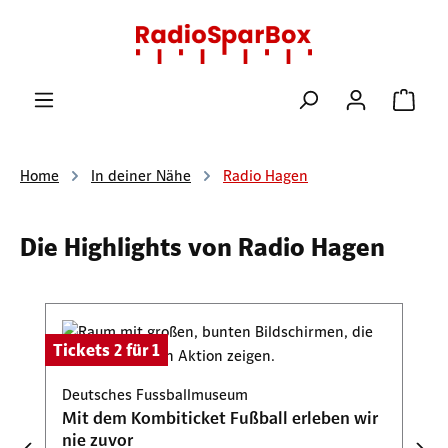
Zum Hauptinhalt springen
Ware
Home
In deiner Nähe
Radio Hagen
Die Highlights von Radio Hagen
Produktgalerie überspringen
Tickets 2 für 1
Deutsches Fussballmuseum
Mit dem Kombiticket Fußball erleben wir
nie zuvor