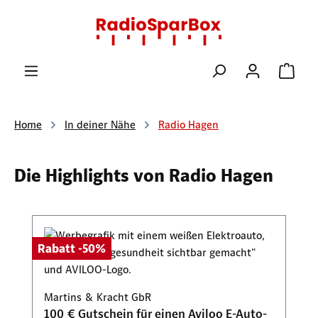
Zum Hauptinhalt springen
Ware
Home
In deiner Nähe
Radio Hagen
Die Highlights von Radio Hagen
Produktgalerie überspringen
Rabatt -50%
Martins & Kracht GbR
100 € Gutschein für einen Aviloo E-Auto-