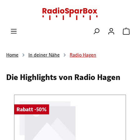
Zum Hauptinhalt springen
Ware
Home
In deiner Nähe
Radio Hagen
Die Highlights von Radio Hagen
Produktgalerie überspringen
Rabatt -50%