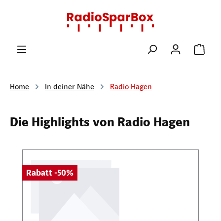
Zum Hauptinhalt springen
Ware
Home
In deiner Nähe
Radio Hagen
Die Highlights von Radio Hagen
Produktgalerie überspringen
Rabatt -50%