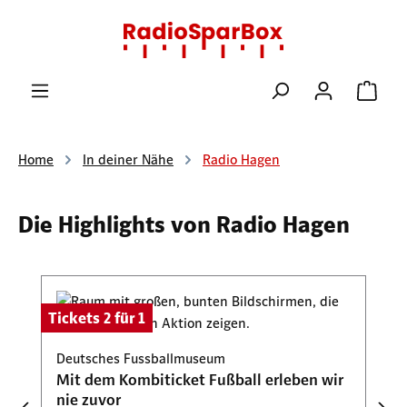
Zum Hauptinhalt springen
Ware
Home
In deiner Nähe
Radio Hagen
Die Highlights von Radio Hagen
Produktgalerie überspringen
Tickets 2 für 1
Deutsches Fussballmuseum
Mit dem Kombiticket Fußball erleben wir
nie zuvor