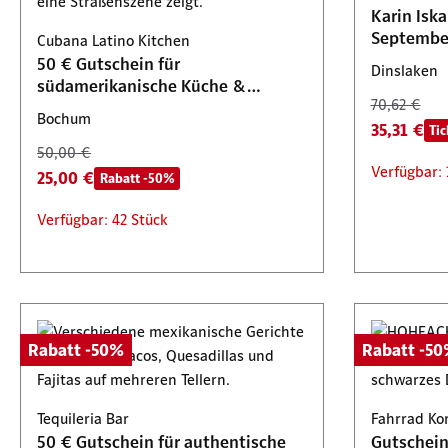
Karin Isk
39,90 €
29,95 €
Tickets 2 für 1
Septembe
Cubana Latino Kitchen
Verfügbar: 75 Stück
Verfügbar
50 € Gutschein für
Dinslaken
südamerikanische Küche &
70,62 €
Cocktails
Bochum
35,31 €
Tic
50,00 €
Verfügbar: 
25,00 €
Rabatt -50%
Verfügbar: 42 Stück
Rabatt -50%
Rabatt -5
Tequileria Bar
Fahrrad Ko
50 € Gutschein für authentische
Gutschein 