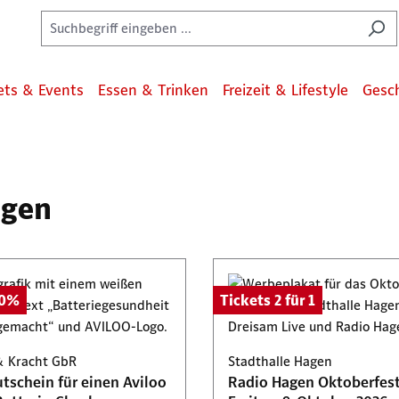
ets & Events
Essen & Trinken
Freizeit & Lifestyle
Gesc
agen
50%
Tickets 2 für 1
& Kracht GbR
Stadthalle Hagen
tschein für einen Aviloo
Radio Hagen Oktoberfes