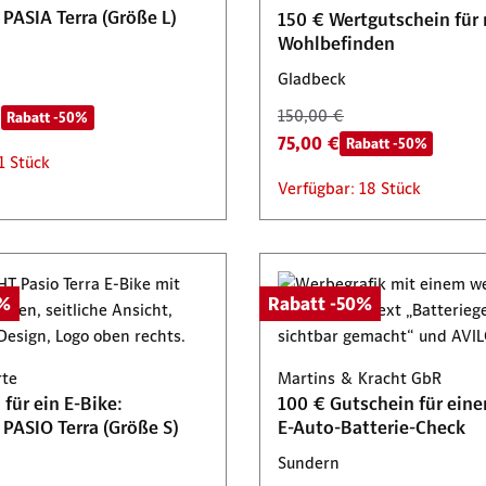
PASIA Terra (Größe L)
150 € Wertgutschein für
Wohlbefinden
Gladbeck
€
150,00 €
Rabatt -50%
75,00 €
Rabatt -50%
1 Stück
Verfügbar: 18 Stück
0%
Rabatt -50%
rte
Martins & Kracht GbR
für ein E-Bike:
100 € Gutschein für eine
PASIO Terra (Größe S)
E-Auto-Batterie-Check
Sundern