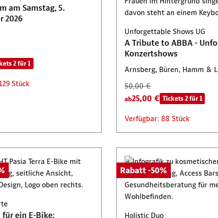
am am Samstag, 5.
300,00 €
Tickets 2 für 1
r 2026
150,00 €
Rabatt -50%
: 446 Stück
Unforgettable Shows UG
Verfügbar: 15 Stück
A Tribute to ABBA - Unfo
Konzertshows
kets 2 für 1
Arnsberg, Büren, Hamm & 
129 Stück
50,00 €
25,00 €
Tickets 2 für 1
ab
Verfügbar: 88 Stück
0%
Rabatt -50%
rte
für ein E-Bike:
Holistic Duo