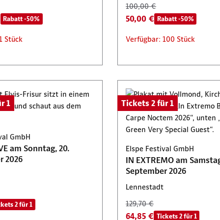
100,00 €
€
50,00 €
Rabatt -50%
Rabatt -50%
1 Stück
Verfügbar: 100 Stück
r 1
Tickets 2 für 1
ival GmbH
E am Sonntag, 20.
Elspe Festival GmbH
r 2026
IN EXTREMO am Samstag,
September 2026
Lennestadt
129,70 €
ckets 2 für 1
64,85 €
Tickets 2 für 1