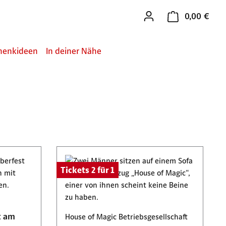
0,00 €
Ware
henkideen
In deiner Nähe
Tickets 2 für 1
t am
House of Magic Betriebsgesellschaft