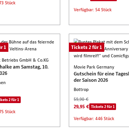
73 Stück
Verfügbar: 54 Stück
r 1
Tickets 2 für 1
 Betriebs GmbH & Co.KG
chalke am Samstag, 10.
Movie Park Germany
026
Gutschein für eine Tages
der Saison 2026
hen
Bottrop
59,90 €
ckets 2 für 1
29,95 €
Tickets 2 für 1
75 Stück
Verfügbar: 446 Stück