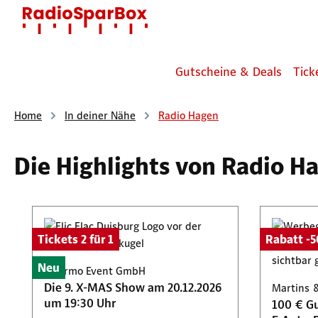
 Hauptinhalt springen
Zur Suche springen
Zur Hauptnavigation springen
Gutscheine & Deals
Tick
Home
In deiner Nähe
Radio Hagen
Die Highlights von Radio H
Produktgalerie überspringen
Tickets 2 für 1
Rabatt -
Neu
Palermo Event GmbH
Die 9. X-MAS Show am 20.12.2026
Martins 
um 19:30 Uhr
100 € Gu