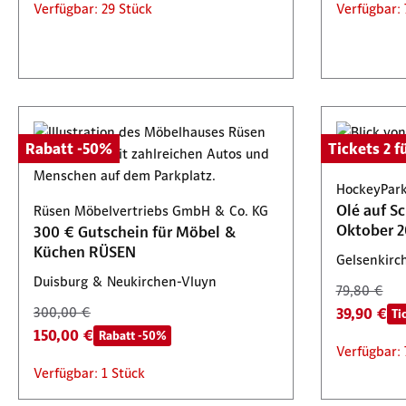
Verfügbar: 29 Stück
Verfügbar: 
Rabatt -50%
Tickets 2 fü
HockeyPark
Olé auf S
Rüsen Möbelvertriebs GmbH & Co. KG
Oktober 2
300 € Gutschein für Möbel &
Küchen RÜSEN
Gelsenkirc
Duisburg & Neukirchen-Vluyn
79,80 €
300,00 €
39,90 €
Ti
150,00 €
Rabatt -50%
Verfügbar: 
Verfügbar: 1 Stück